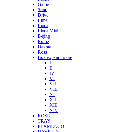
Game
Sono
Drive
Lime
Linea
Linea Mini
Bejing
Rome
Dakota
Ross
Box
expand_more
I
II
IV
VI
VII
VIII
XI
XII
XIII
XIV
ROSE
TRAY
FLAMENCO
DAVILLA