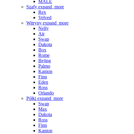
MALE
Szafy
expand_more
Rex
Velved
Witryny
expand_more
Nelly
Air
Swap
Dakota
Box
Rome
Bejing
Palmo
Kanion
Finn
Eden
Ross
Orlando
Półki
expand_more
Swap
Max
Dakota
Ross
Finn
Kanion