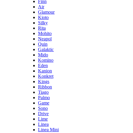
Finn
Air
Glamour
Kioto
Silky
Rita
Mohito
Neapol
Quin
Galaktic
Mido
Komino
Eden
Kanion
Konkret
Kings
Ribbon
Tiago
Palmo
Game
Sono
Drive
Lime
Linea
Linea Mini