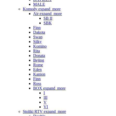
MALE
Komody
expand_more
Air
expand_more
SB II
SBK
Finn
Dakota
Swap
Silky
Komino
Rita
Donata
Bejing
Rome
Eden
Kanion
Finn
Ross
BOX
expand_more
I
III
V
VI
Stoliki RTV
expand_more