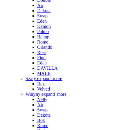
Double
Air
Dakota
Swap
Eden
Kanion
Palmo
Bejing
Rome
Orlando
Ross
Finn
Eden
DAVILLA
MALE
Szafy
expand_more
Rex
Velved
Witryny
expand_more
Nelly
Air
Swap
Dakota
Box
Rome