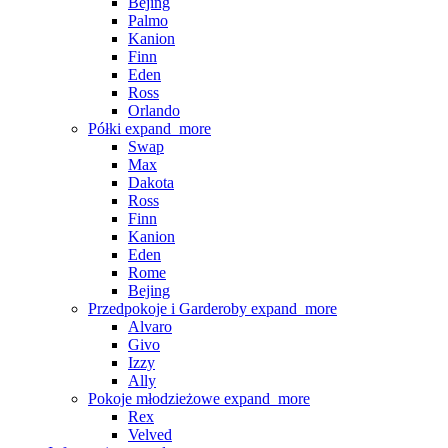
Bejing
Palmo
Kanion
Finn
Eden
Ross
Orlando
Półki
expand_more
Swap
Max
Dakota
Ross
Finn
Kanion
Eden
Rome
Bejing
Przedpokoje i Garderoby
expand_more
Alvaro
Givo
Izzy
Ally
Pokoje młodzieżowe
expand_more
Rex
Velved