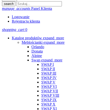
search
manage_accounts
Panel Klienta
Logowanie
Rejestracja klienta
shopping_cart
0
Katalog produktów
expand_more
Meblościanki
expand_more
Orlando
Donata
Alpine
Swap
expand_more
SWAP I
SWAP II
SWAP III
SWAP IV
SWAP V
SWAP VI
SWAP VII
SWAP VIII
SWAP IX
SWAP X
SWAP XI