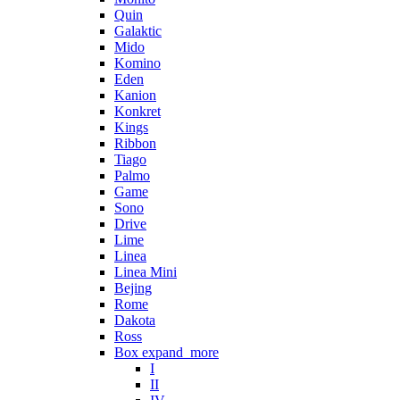
Quin
Galaktic
Mido
Komino
Eden
Kanion
Konkret
Kings
Ribbon
Tiago
Palmo
Game
Sono
Drive
Lime
Linea
Linea Mini
Bejing
Rome
Dakota
Ross
Box
expand_more
I
II