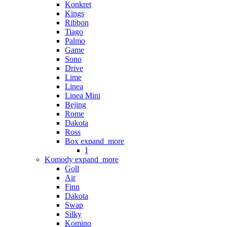
Konkret
Kings
Ribbon
Tiago
Palmo
Game
Sono
Drive
Lime
Linea
Linea Mini
Bejing
Rome
Dakota
Ross
Box
expand_more
I
Komody
expand_more
Goll
Air
Finn
Dakota
Swap
Silky
Komino