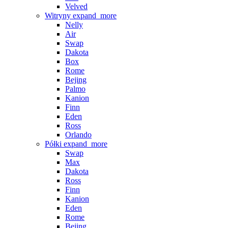
Velved
Witryny
expand_more
Nelly
Air
Swap
Dakota
Box
Rome
Bejing
Palmo
Kanion
Finn
Eden
Ross
Orlando
Półki
expand_more
Swap
Max
Dakota
Ross
Finn
Kanion
Eden
Rome
Bejing