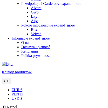
Przedpokoje i Garderoby
expand_more
Alvaro
Givo
Izzy
Ally
Pokoje młodzieżowe
expand_more
Rex
Velved
Informacje
expand_more
O nas
Dostawa i płatność
Regulamin
Politka prywatności
Katalog produktów
zł

EUR €
PLN zł
USD $