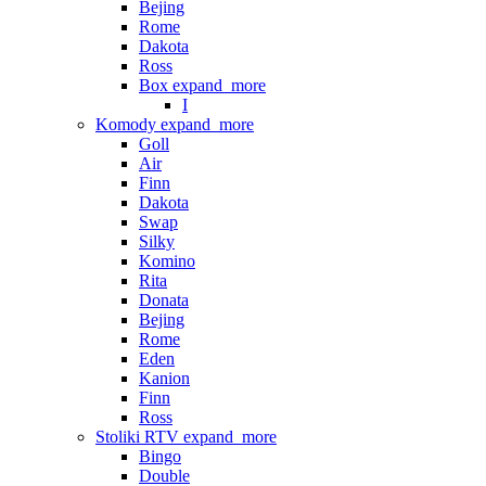
Bejing
Rome
Dakota
Ross
Box
expand_more
I
Komody
expand_more
Goll
Air
Finn
Dakota
Swap
Silky
Komino
Rita
Donata
Bejing
Rome
Eden
Kanion
Finn
Ross
Stoliki RTV
expand_more
Bingo
Double