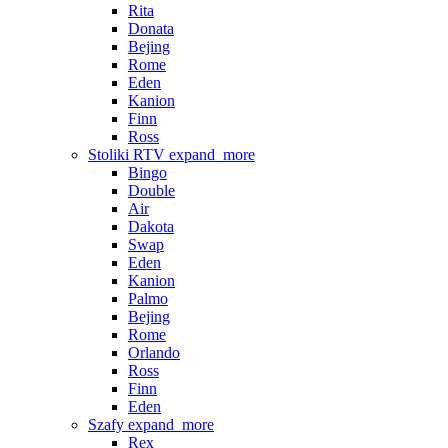
Rita
Donata
Bejing
Rome
Eden
Kanion
Finn
Ross
Stoliki RTV
expand_more
Bingo
Double
Air
Dakota
Swap
Eden
Kanion
Palmo
Bejing
Rome
Orlando
Ross
Finn
Eden
Szafy
expand_more
Rex