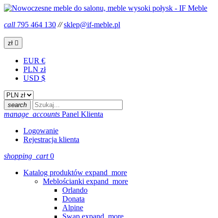
call
795 464 130
//
sklep@if-meble.pl
zł

EUR €
PLN zł
USD $
search
manage_accounts
Panel Klienta
Logowanie
Rejestracja klienta
shopping_cart
0
Katalog produktów
expand_more
Meblościanki
expand_more
Orlando
Donata
Alpine
Swap
expand_more