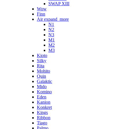
SWAP XIII
Wow
Finn
Air
expand_more
N1
N2
N3
M1
M2
M3
Kioto
Silky
Rita
Mohito
Quin
Galaktic
Mido
Komino
Eden
Kanion
Konkret
Kings
Ribbon
Tiago
Palmo