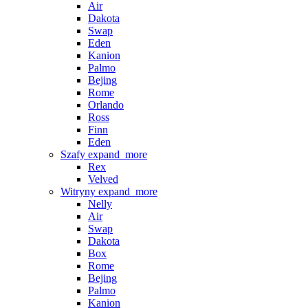
Air
Dakota
Swap
Eden
Kanion
Palmo
Bejing
Rome
Orlando
Ross
Finn
Eden
Szafy
expand_more
Rex
Velved
Witryny
expand_more
Nelly
Air
Swap
Dakota
Box
Rome
Bejing
Palmo
Kanion