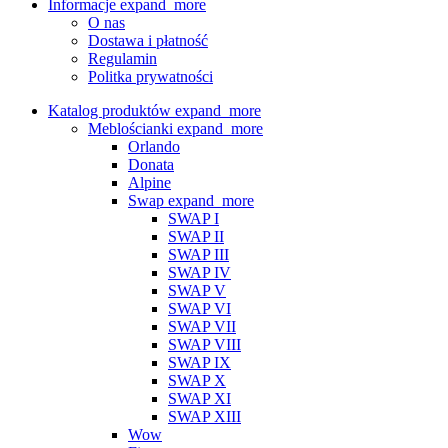
Informacje
expand_more
O nas
Dostawa i płatność
Regulamin
Politka prywatności
Katalog produktów
expand_more
Meblościanki
expand_more
Orlando
Donata
Alpine
Swap
expand_more
SWAP I
SWAP II
SWAP III
SWAP IV
SWAP V
SWAP VI
SWAP VII
SWAP VIII
SWAP IX
SWAP X
SWAP XI
SWAP XIII
Wow