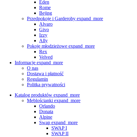
Eden
Rome
Bejing
Przedpokoje i Garderoby
expand_more
Alvaro
Givo
Izzy
Ally
Pokoje młodzieżowe
expand_more
Rex
Velved
Informacje
expand_more
O nas
Dostawa i płatność
Regulamin
Politka prywatności
Katalog produktów
expand_more
Meblościanki
expand_more
Orlando
Donata
Alpine
Swap
expand_more
SWAP I
SWAP II