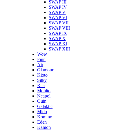
SWAP III
SWAP IV
SWAP V
SWAP VI
SWAP VII
SWAP VIII
SWAP IX
SWAP X
SWAP XI
SWAP XIII
Wow
Finn
Air
Glamour
Kioto
Silky
Rita
Mohito
Neapol
Quin
Galaktic
Mido
Komino
Eden
Kanion