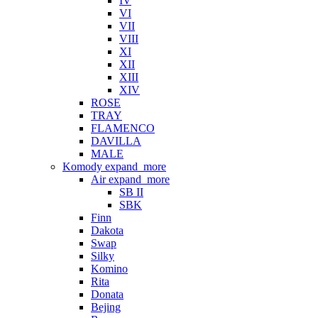
IV
VI
VII
VIII
XI
XII
XIII
XIV
ROSE
TRAY
FLAMENCO
DAVILLA
MALE
Komody
expand_more
Air
expand_more
SB II
SBK
Finn
Dakota
Swap
Silky
Komino
Rita
Donata
Bejing