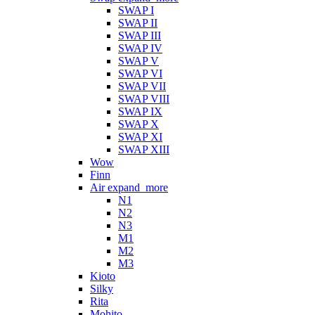
SWAP I
SWAP II
SWAP III
SWAP IV
SWAP V
SWAP VI
SWAP VII
SWAP VIII
SWAP IX
SWAP X
SWAP XI
SWAP XIII
Wow
Finn
Air
expand_more
N1
N2
N3
M1
M2
M3
Kioto
Silky
Rita
Mohito