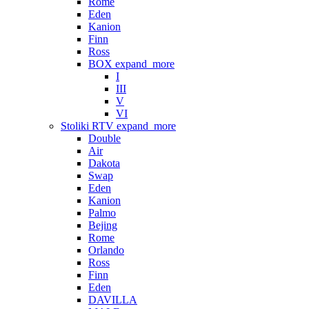
Rome
Eden
Kanion
Finn
Ross
BOX
expand_more
I
III
V
VI
Stoliki RTV
expand_more
Double
Air
Dakota
Swap
Eden
Kanion
Palmo
Bejing
Rome
Orlando
Ross
Finn
Eden
DAVILLA