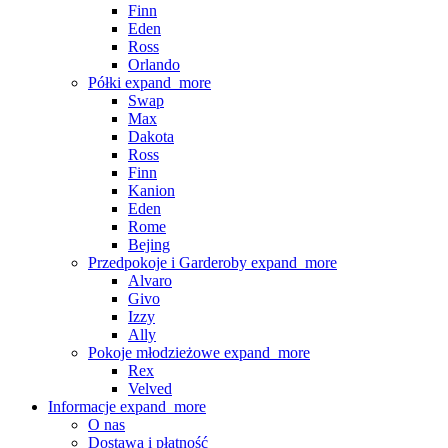
Finn
Eden
Ross
Orlando
Półki
expand_more
Swap
Max
Dakota
Ross
Finn
Kanion
Eden
Rome
Bejing
Przedpokoje i Garderoby
expand_more
Alvaro
Givo
Izzy
Ally
Pokoje młodzieżowe
expand_more
Rex
Velved
Informacje
expand_more
O nas
Dostawa i płatność